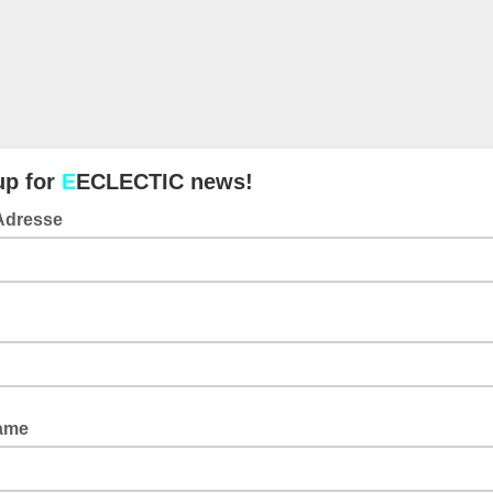
up for
E
ECLECTIC news!
 Adresse
ame