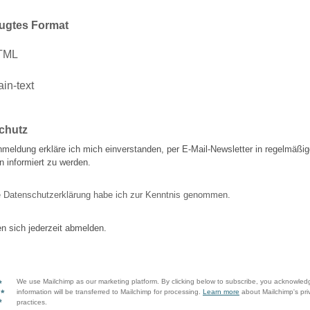
ugtes Format
TML
ain-text
chutz
nmeldung erkläre ich mich einverstanden, per E-Mail-Newsletter in regelmäßi
 informiert zu werden.
e Datenschutzerklärung habe ich zur Kenntnis genommen.
n sich jederzeit abmelden.
We use Mailchimp as our marketing platform. By clicking below to subscribe, you acknowled
information will be transferred to Mailchimp for processing.
Learn more
about Mailchimp's pri
practices.